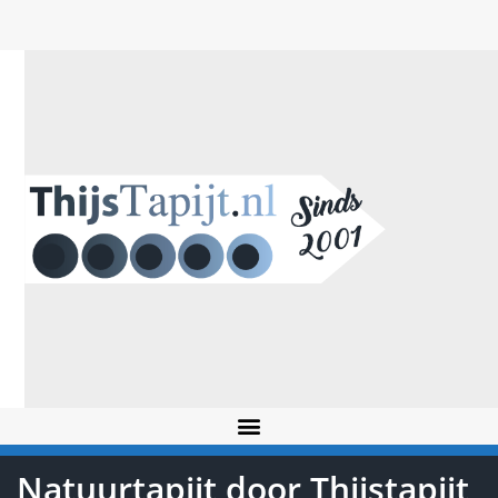
Natuurtapijt door Thijstapijt