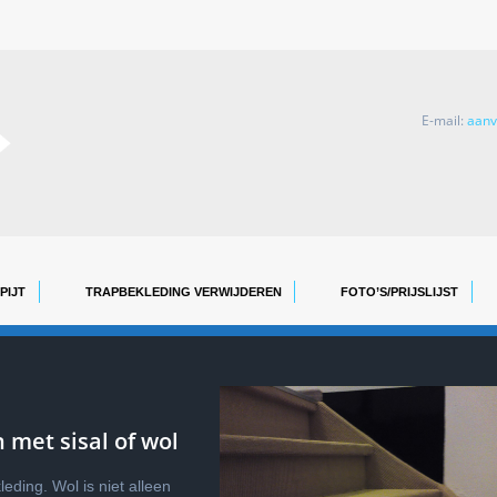
E-mail:
aanv
TRAP stofferen met SISAL vanaf €660,-
PIJT
TRAPBEKLEDING VERWIJDEREN
FOTO’S/PRIJSLIJST
 met sisal of wol
eding. Wol is niet alleen