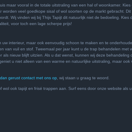
huis maar vooral in de totale uitstraling van een hal of woonkamer. Kie
Er worden veel goedkope sisal of wol soorten op de markt gebracht. Dit
dt. Wij vinden wij bij Thijs Tapijt dit natuurlijk niet de bedoeling. Kie
iteit, voor toch een lage scherpe prijs!
an uw interieur, maar ook eenvoudig schoon te maken en te onderhoude
en van vuil en stof. Tweemaal per jaar kunt u de trap behandelen met 
als nieuw blijft uitzien. Als u dat wenst, kunnen wij deze behandeling 
eniet u niet alleen van een warme en natuurlijke uitstraling, maar ook
an gerust contact met ons op
, wij staan u graag te woord.
f wol ook tapijt en frisé trappen aan. Surf eens door onze website als u