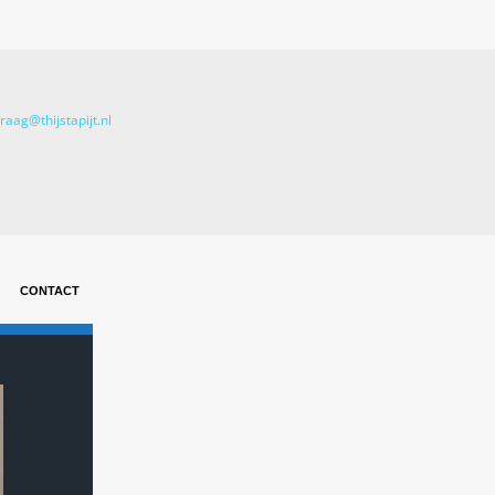
raag@thijstapijt.nl
SISAL TRAPLOPER op uw 
CONTACT