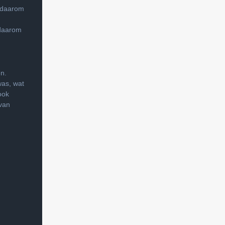
s daarom
s daarom
n.
was, wat
ook
 van